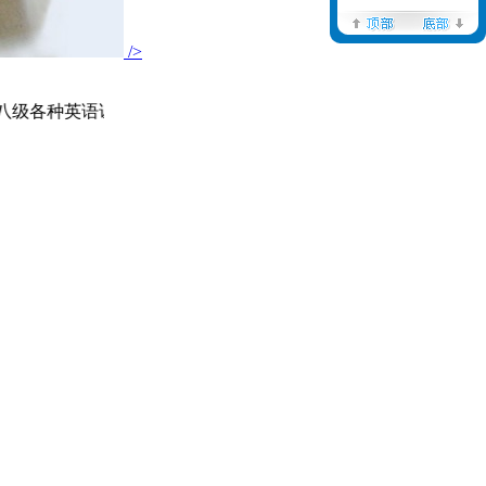
/>
八级各种英语证书，提升客户价值，帮助客户成功为公司的发展动