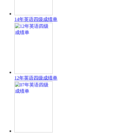
14年英语四级成绩单
12年英语四级成绩单