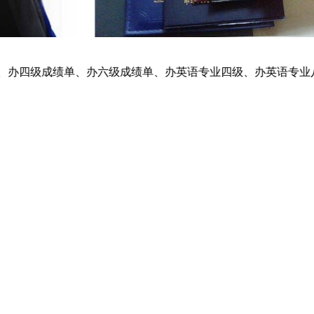
理、办四级成绩单、办六级成绩单、办英语专业四级、办英语专业