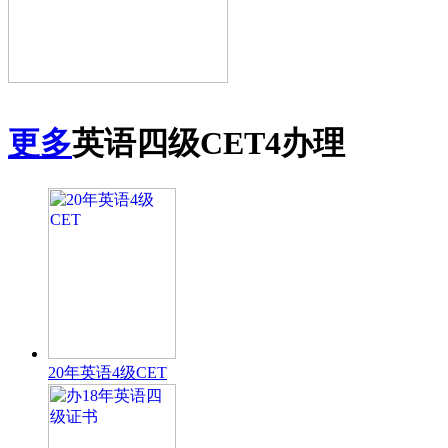
更多
英语四级CET4办理
20年英语4级CET