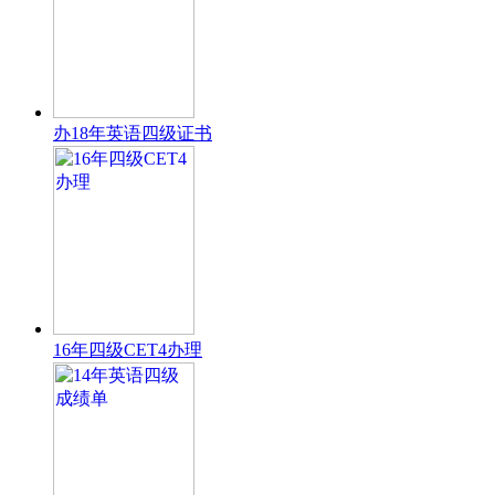
办18年英语四级证书
16年四级CET4办理