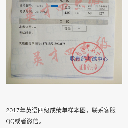
2017年英语四级成绩单样本图，
联系客服
QQ或者微信。