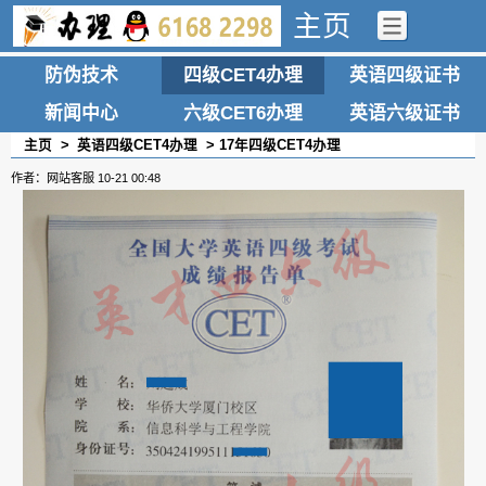
主页
防伪技术
四级CET4办理
英语四级证书
新闻中心
六级CET6办理
英语六级证书
主页
>
英语四级CET4办理
> 17年四级CET4办理
作者：网站客服
10-21 00:48